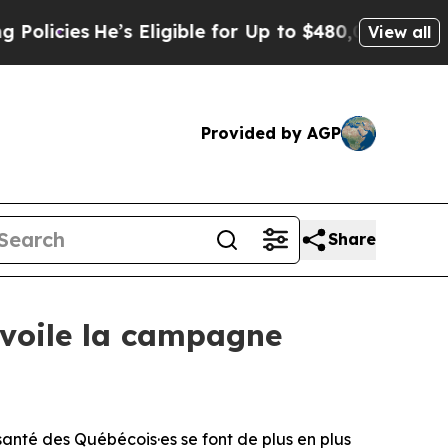
es
He’s Eligible for Up to $480,000 After Being 
View all
Provided by AGP
Share
évoile la campagne
nté des Québécois·es se font de plus en plus