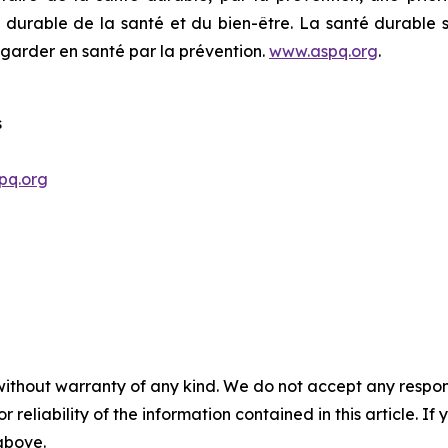
urable de la santé et du bien-être. La santé durable s’
s garder en santé par la prévention.
www.aspq.org
.
s
pq.org
without warranty of any kind. We do not accept any responsib
r reliability of the information contained in this article. I
 above.