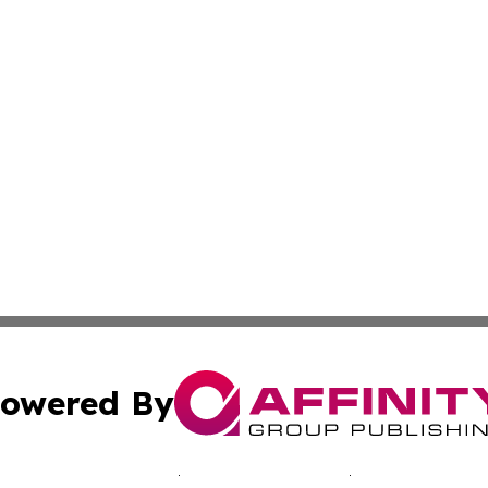
owered By
ubmit Press Release
Terms & Conditions
Copyright/DMCA