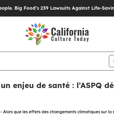
g Food’s 239 Lawsuits Against Life-Saving Polici
 un enjeu de santé : l’ASPQ d
rs que les effets des changements climatiques sur la sa