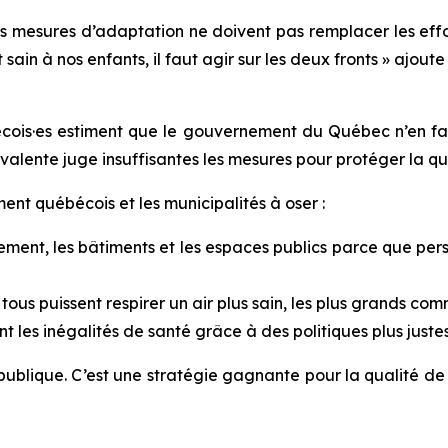
 les mesures d’adaptation ne doivent pas remplacer les eff
sain à nos enfants, il faut agir sur les deux fronts » ajoute
is·es estiment que le gouvernement du Québec n’en fait 
alente juge insuffisantes les mesures pour protéger la qual
nt québécois et les municipalités à oser :
gement, les bâtiments et les espaces publics parce que pe
ous puissent respirer un air plus sain, les plus grands comm
 les inégalités de santé grâce à des politiques plus justes
é publique. C’est une stratégie gagnante pour la qualité de v