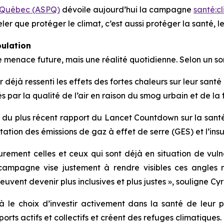
u Québec (ASPQ)
dévoile aujourd’hui la campagne
santé:c
ler que protéger le climat, c’est aussi protéger la santé, le 
pulation
e menace future, mais une réalité quotidienne. Selon un 
déjà ressenti les effets des fortes chaleurs sur leur santé
 par la qualité de l’air en raison du smog urbain et de la
s du plus récent rapport du
Lancet Countdown
sur la sant
entation des émissions de gaz à effet de serre (GES) et l’i
ement celles et ceux qui sont déjà en situation de vulnéra
re campagne vise justement à rendre visibles ces angle
euvent devenir plus inclusives et plus justes », souligne Cyr
 le choix d’investir activement dans la santé de leur 
sports actifs et collectifs et créent des refuges climatiques.