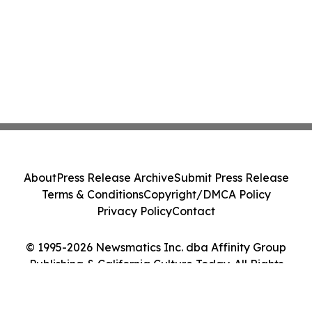
About
Press Release Archive
Submit Press Release
Terms & Conditions
Copyright/DMCA Policy
Privacy Policy
Contact
© 1995-2026 Newsmatics Inc. dba Affinity Group
Publishing & California Culture Today. All Rights
Reserved.
Cookie Settings / Your Privacy Choices